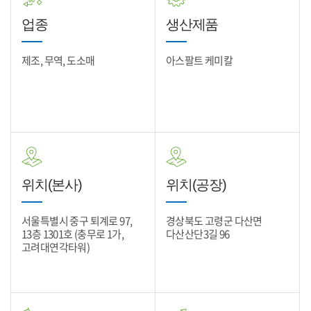
업종
생산제품
제조, 무역, 도소매
아스팔트 케미칼
위치(본사)
위치(공장)
서울특별시 중구 퇴계로 97,
경상북도 고령군 다산면
13층 1301호 (충무로 1가,
다산산단3길 96
고려대연각타워)