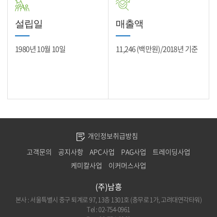
설립일
매출액
1980년 10월 10일
11,246 (백만원)/2018년 기준
개인정보취급방침
고객문의
공지사항
APC사업
PAG사업
트레이딩사업
케미칼사업
이커머스사업
(주)남흥
본사 : 서울특별시 중구 퇴계로 97, 13층 1301호 (충무로 1가, 고려대연각타워)
Tel : 02-754-0961