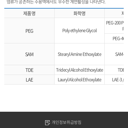
염류가 공존하는 수용액에서도 우수한 계면활성을 나타낸다.
제품명
화학명
제
PEG-200 PEG
PE
PEG
Poly ethylene Glycol
PEG-400
SAM
Stearyl Amine Ethoxylate
SAM-20
TDE
Tridecyl Alcohol Ethoxylate
TDE-5
LAE
Lauryl Alcohol Ethoxylate
LAE-3 / L
개인정보취급방침