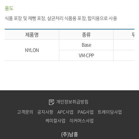
용도
식품 포장 및 제빵 포장, 살균처리 식품용 포장, 합지용으로 사용
제품명
종류
두께
Base
NYLON
VM-CPP
개인정보취급방침
고객문의
공지사항
APC사업
PAG사업
트레이딩사업
케미칼사업
이커머스사업
(주)남흥